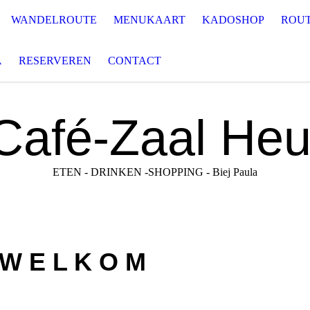
WANDELROUTE
MENUKAART
KADOSHOP
ROU
A
RESERVEREN
CONTACT
Café-Zaal
Heu
ETEN - DRINKEN -SHOPPING - Biej Paula
W E L K O M